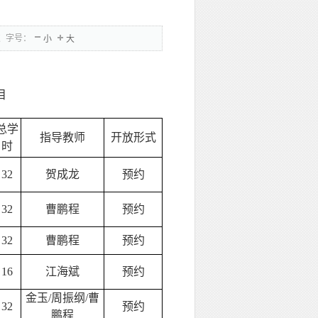
次
字号：
小
大
目
总学
指导教师
开放形式
时
32
贺成龙
预约
32
曹鹏程
预约
32
曹鹏程
预约
16
江海斌
预约
金玉/周振纲/曹
32
预约
鹏程