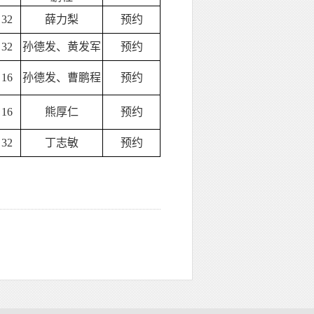
32
薛力梨
预约
32
孙德发、黄发军
预约
16
孙德发、曹鹏程
预约
16
熊厚仁
预约
32
丁志敏
预约